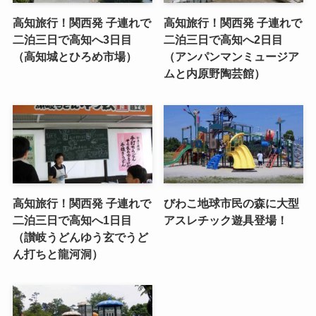
高知旅行！関西発 子連れで
高知旅行！関西発 子連れで
二泊三日で高知へ3日目
二泊三日で高知へ2日目
（高知城とひろめ市場）
（アンパンマンミュージア
ムと内原野陶芸館）
高知旅行！関西発 子連れで
びわこ地球市民の森に大型
二泊三日で高知へ1日目
アスレチック遊具登場！
（讃岐うどんゆう玄でうど
ん打ちと龍河洞）