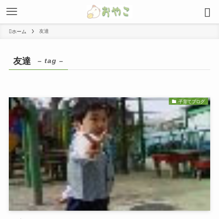
友達
ホーム
友達
– tag –
子育てブログ