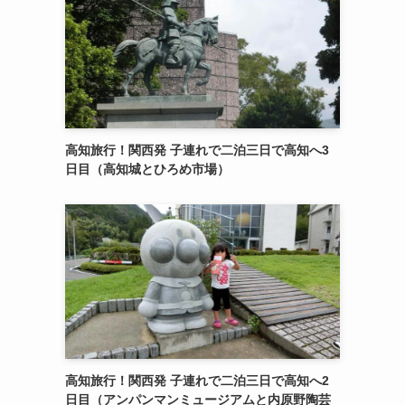
高知旅行！関西発 子連れで二泊三日で高知へ3
日目（高知城とひろめ市場）
高知旅行！関西発 子連れで二泊三日で高知へ2
日目（アンパンマンミュージアムと内原野陶芸