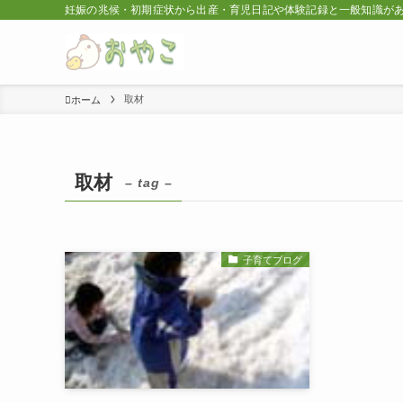
妊娠の兆候・初期症状から出産・育児日記や体験記録と一般知識が
取材
ホーム
取材
– tag –
子育てブログ