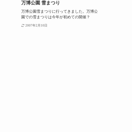
万博公園 雪まつり
万博公園雪まつりに行ってきました。万博公
園での雪まつりは今年が初めての開催？
2007年2月10日