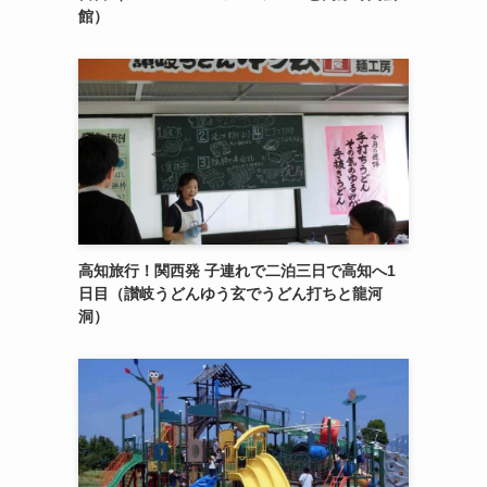
館）
高知旅行！関西発 子連れで二泊三日で高知へ1
日目（讃岐うどんゆう玄でうどん打ちと龍河
洞）