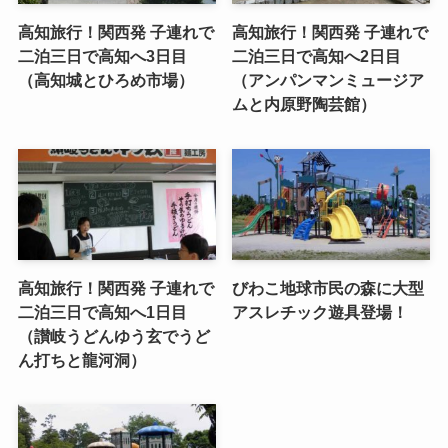
高知旅行！関西発 子連れで
高知旅行！関西発 子連れで
二泊三日で高知へ3日目
二泊三日で高知へ2日目
（高知城とひろめ市場）
（アンパンマンミュージア
ムと内原野陶芸館）
高知旅行！関西発 子連れで
びわこ地球市民の森に大型
二泊三日で高知へ1日目
アスレチック遊具登場！
（讃岐うどんゆう玄でうど
ん打ちと龍河洞）