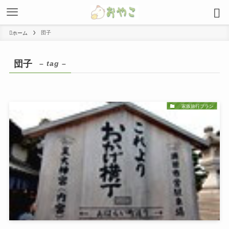
団子
ホーム
団子
– tag –
家族旅行プラン