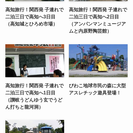
高知旅行！関西発 子連れで
高知旅行！関西発 子連れで
二泊三日で高知へ3日目
二泊三日で高知へ2日目
（高知城とひろめ市場）
（アンパンマンミュージア
ムと内原野陶芸館）
高知旅行！関西発 子連れで
びわこ地球市民の森に大型
二泊三日で高知へ1日目
アスレチック遊具登場！
（讃岐うどんゆう玄でうど
ん打ちと龍河洞）