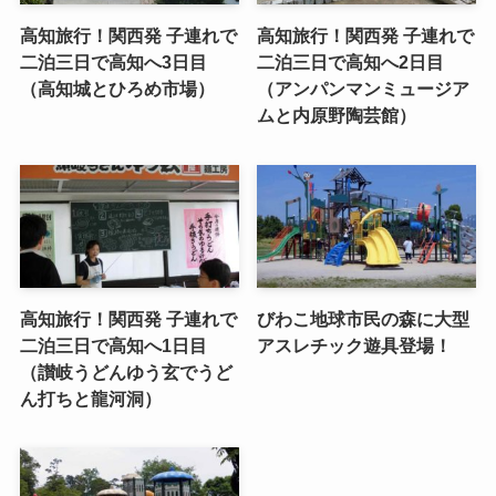
高知旅行！関西発 子連れで
高知旅行！関西発 子連れで
二泊三日で高知へ3日目
二泊三日で高知へ2日目
（高知城とひろめ市場）
（アンパンマンミュージア
ムと内原野陶芸館）
高知旅行！関西発 子連れで
びわこ地球市民の森に大型
二泊三日で高知へ1日目
アスレチック遊具登場！
（讃岐うどんゆう玄でうど
ん打ちと龍河洞）