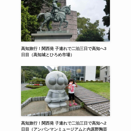
高知旅行！関西発 子連れで二泊三日で高知へ3
日目（高知城とひろめ市場）
高知旅行！関西発 子連れで二泊三日で高知へ2
日目（アンパンマンミュージアムと内原野陶芸