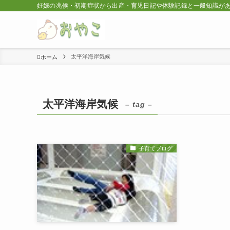
妊娠の兆候・初期症状から出産・育児日記や体験記録と一般知識が
太平洋海岸気候
ホーム
太平洋海岸気候
– tag –
子育てブログ