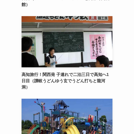
館）
高知旅行！関西発 子連れで二泊三日で高知へ1
日目（讃岐うどんゆう玄でうどん打ちと龍河
洞）