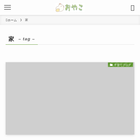
家
ホーム
家
– tag –
子育てブログ