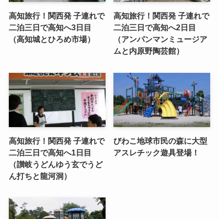
高知旅行！関西発 子連れで
高知旅行！関西発 子連れで
二泊三日で高知へ3日目
二泊三日で高知へ2日目
（高知城とひろめ市場）
（アンパンマンミュージア
ムと内原野陶芸館）
高知旅行！関西発 子連れで
びわこ地球市民の森に大型
二泊三日で高知へ1日目
アスレチック遊具登場！
（讃岐うどんゆう玄でうど
ん打ちと龍河洞）