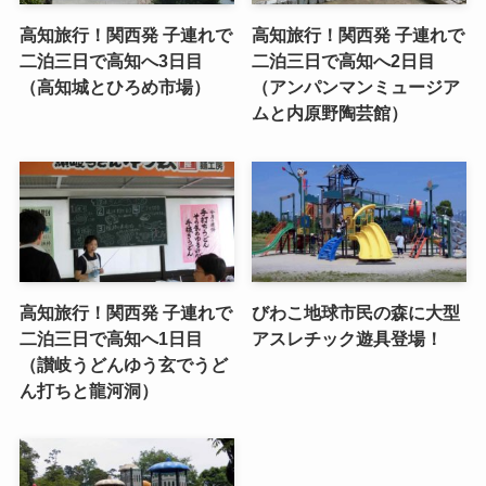
高知旅行！関西発 子連れで
高知旅行！関西発 子連れで
二泊三日で高知へ3日目
二泊三日で高知へ2日目
（高知城とひろめ市場）
（アンパンマンミュージア
ムと内原野陶芸館）
高知旅行！関西発 子連れで
びわこ地球市民の森に大型
二泊三日で高知へ1日目
アスレチック遊具登場！
（讃岐うどんゆう玄でうど
ん打ちと龍河洞）