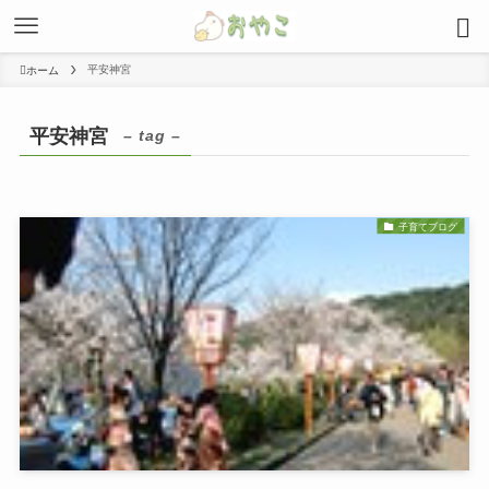
平安神宮
ホーム
平安神宮
– tag –
子育てブログ