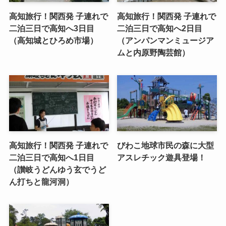
高知旅行！関西発 子連れで
高知旅行！関西発 子連れで
二泊三日で高知へ3日目
二泊三日で高知へ2日目
（高知城とひろめ市場）
（アンパンマンミュージア
ムと内原野陶芸館）
高知旅行！関西発 子連れで
びわこ地球市民の森に大型
二泊三日で高知へ1日目
アスレチック遊具登場！
（讃岐うどんゆう玄でうど
ん打ちと龍河洞）