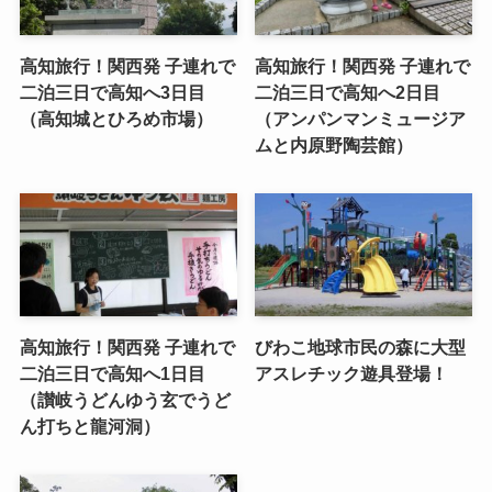
高知旅行！関西発 子連れで
高知旅行！関西発 子連れで
二泊三日で高知へ3日目
二泊三日で高知へ2日目
（高知城とひろめ市場）
（アンパンマンミュージア
ムと内原野陶芸館）
高知旅行！関西発 子連れで
びわこ地球市民の森に大型
二泊三日で高知へ1日目
アスレチック遊具登場！
（讃岐うどんゆう玄でうど
ん打ちと龍河洞）