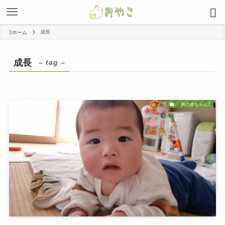
成長
ホーム
成長
– tag –
男の赤ちゃん2