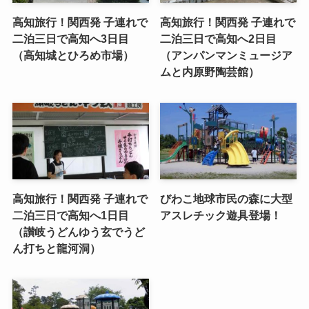
高知旅行！関西発 子連れで
高知旅行！関西発 子連れで
二泊三日で高知へ3日目
二泊三日で高知へ2日目
（高知城とひろめ市場）
（アンパンマンミュージア
ムと内原野陶芸館）
高知旅行！関西発 子連れで
びわこ地球市民の森に大型
二泊三日で高知へ1日目
アスレチック遊具登場！
（讃岐うどんゆう玄でうど
ん打ちと龍河洞）