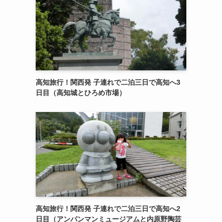
高知旅行！関西発 子連れで二泊三日で高知へ3
日目（高知城とひろめ市場）
高知旅行！関西発 子連れで二泊三日で高知へ2
日目（アンパンマンミュージアムと内原野陶芸