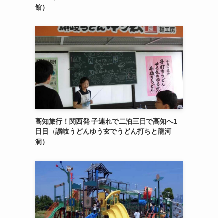
館）
高知旅行！関西発 子連れで二泊三日で高知へ1
日目（讃岐うどんゆう玄でうどん打ちと龍河
洞）