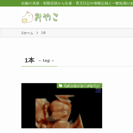
妊娠の兆候・初期症状から出産・育児日記や体験記録と一般知識が
1本
ホーム
1本
– tag –
高齢妊娠出産の体験日記