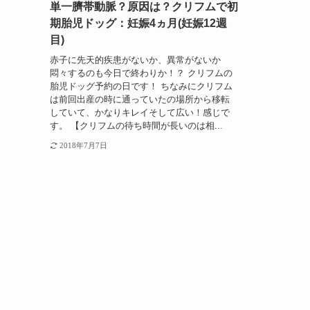
単一臍帯動脈？原因は？クリフムで初
期胎児ドッグ：妊娠4ヵ月(妊娠12週
目)
赤子に先天的疾患がないか、異常がないか
悶々するのも今日で終わりか！？ クリフムの
胎児ドッグ予約の日です！ ちなみにクリフム
は前回出産の時に通っていたの場所から移転
していて、かなりキレイそして広い！感じで
す。 【クリフムの待ち時間が長いのは相...
2018年7月7日