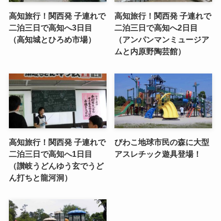
高知旅行！関西発 子連れで
高知旅行！関西発 子連れで
二泊三日で高知へ3日目
二泊三日で高知へ2日目
（高知城とひろめ市場）
（アンパンマンミュージア
ムと内原野陶芸館）
高知旅行！関西発 子連れで
びわこ地球市民の森に大型
二泊三日で高知へ1日目
アスレチック遊具登場！
（讃岐うどんゆう玄でうど
ん打ちと龍河洞）