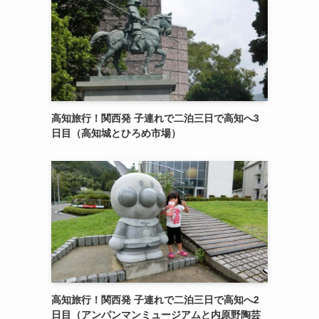
高知旅行！関西発 子連れで二泊三日で高知へ3
日目（高知城とひろめ市場）
高知旅行！関西発 子連れで二泊三日で高知へ2
日目（アンパンマンミュージアムと内原野陶芸