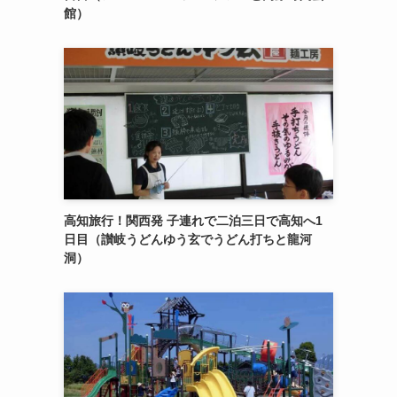
館）
高知旅行！関西発 子連れで二泊三日で高知へ1
日目（讃岐うどんゆう玄でうどん打ちと龍河
洞）