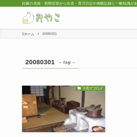
妊娠の兆候・初期症状から出産・育児日記や体験記録と一般知識が
20080301
ホーム
20080301
– tag –
子育てブログ