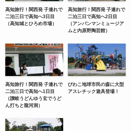
高知旅行！関西発 子連れで
高知旅行！関西発 子連れで
二泊三日で高知へ3日目
二泊三日で高知へ2日目
（高知城とひろめ市場）
（アンパンマンミュージア
ムと内原野陶芸館）
高知旅行！関西発 子連れで
びわこ地球市民の森に大型
二泊三日で高知へ1日目
アスレチック遊具登場！
（讃岐うどんゆう玄でうど
ん打ちと龍河洞）