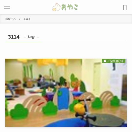
3114
ホーム
3114
– tag –
室内遊び場