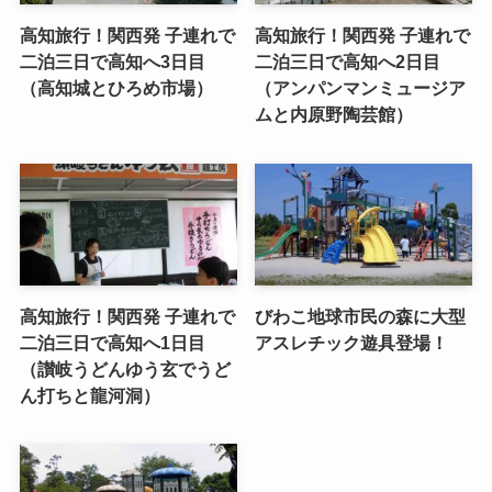
高知旅行！関西発 子連れで
高知旅行！関西発 子連れで
二泊三日で高知へ3日目
二泊三日で高知へ2日目
（高知城とひろめ市場）
（アンパンマンミュージア
ムと内原野陶芸館）
高知旅行！関西発 子連れで
びわこ地球市民の森に大型
二泊三日で高知へ1日目
アスレチック遊具登場！
（讃岐うどんゆう玄でうど
ん打ちと龍河洞）