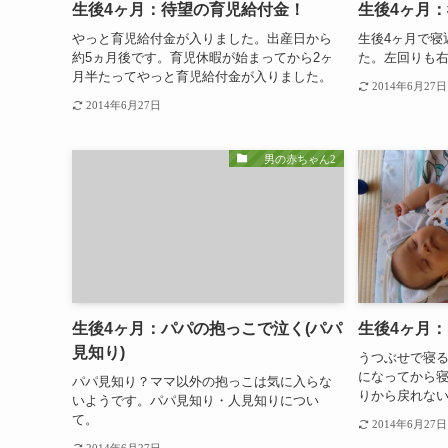
生後4ヶ月：待望の育児給付金！
生後4ヶ月
やっと育児給付金が入りました。出産日から
生後4ヶ月で寝
約5ヵ月後です。育児休暇が始まってから2ヶ
た。左回りも
月半たってやっと育児給付金が入りました。
2014年6月27日
2014年6月27日
男の赤ちゃん2
生後4ヶ月：パパの抱っこで泣く(パパ
生後4ヶ月
見知り)
うつぶせで寝
になってから
パパ見知り？ママ以外の抱っこは気に入らな
りから戻れな
いようです。パパ見知り・人見知りについ
て。
2014年6月27日
2014年6月27日