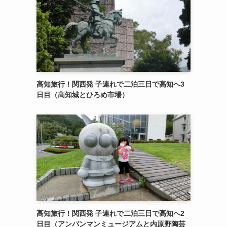
高知旅行！関西発 子連れで二泊三日で高知へ3
日目（高知城とひろめ市場）
高知旅行！関西発 子連れで二泊三日で高知へ2
日目（アンパンマンミュージアムと内原野陶芸