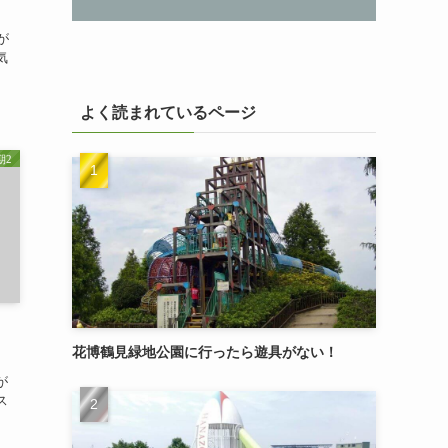
が
気
よく読まれているページ
期2
花博鶴見緑地公園に行ったら遊具がない！
が
ス