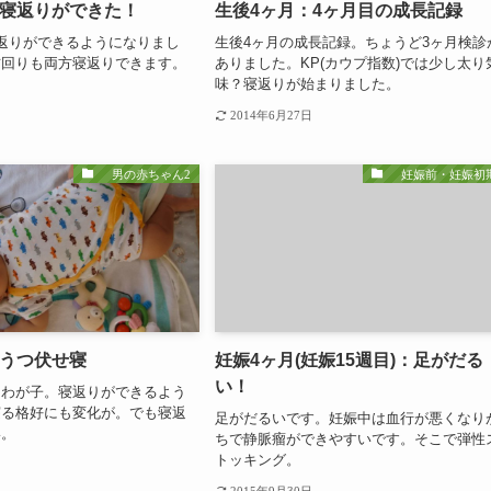
：寝返りができた！
生後4ヶ月：4ヶ月目の成長記録
返りができるようになりまし
生後4ヶ月の成長記録。ちょうど3ヶ月検診
右回りも両方寝返りできます。
ありました。KP(カウプ指数)では少し太り
味？寝返りが始まりました。
2014年6月27日
男の赤ちゃん2
妊娠前・妊娠初
：うつ伏せ寝
妊娠4ヶ月(妊娠15週目)：足がだる
い！
るわが子。寝返りができるよう
寝る格好にも変化が。でも寝返
足がだるいです。妊娠中は血行が悪くなり
い。
ちで静脈瘤ができやすいです。そこで弾性
トッキング。
2015年9月30日