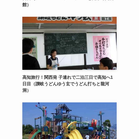
館）
高知旅行！関西発 子連れで二泊三日で高知へ1
日目（讃岐うどんゆう玄でうどん打ちと龍河
洞）