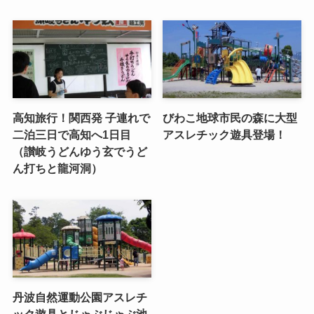
高知旅行！関西発 子連れで
びわこ地球市民の森に大型
二泊三日で高知へ1日目
アスレチック遊具登場！
（讃岐うどんゆう玄でうど
ん打ちと龍河洞）
丹波自然運動公園アスレチ