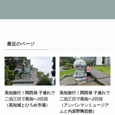
最近のページ
高知旅行！関西発 子連れで
高知旅行！関西発 子連れで
二泊三日で高知へ3日目
二泊三日で高知へ2日目
（高知城とひろめ市場）
（アンパンマンミュージア
ムと内原野陶芸館）