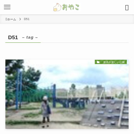
D51
ホーム
D51
– tag –
遊具が楽しい公園