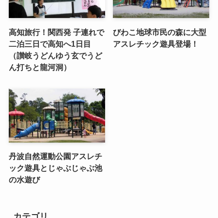
高知旅行！関西発 子連れで
びわこ地球市民の森に大型
二泊三日で高知へ1日目
アスレチック遊具登場！
（讃岐うどんゆう玄でうど
ん打ちと龍河洞）
丹波自然運動公園アスレチ
ック遊具とじゃぶじゃぶ池
の水遊び
カテゴリ