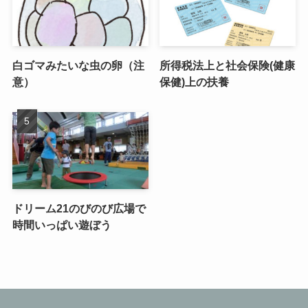
白ゴマみたいな虫の卵（注
所得税法上と社会保険(健康
意）
保健)上の扶養
ドリーム21のびのび広場で
時間いっぱい遊ぼう