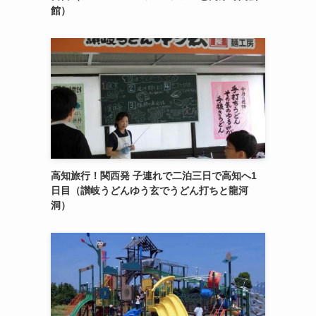
館）
高知旅行！関西発 子連れで二泊三日で高知へ1
日目（讃岐うどんゆう玄でうどん打ちと龍河
洞）