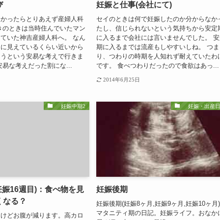
び
妊娠と仕事(会社にて)
分かったらとりあえず産婦人科
セイのときは何で妊娠したのか分からなか
きのときは当時住んでいたマン
たし、信じられないという気持ちから安定
ていた神吉産婦人科へ。 なん
に入るまで会社には言いませんでした。 安
こに見えているくらい近いから
期に入るまでは流産もしやすいしね。 つま
ろうという安易な考えで行きま
り、つわりの時期を人知れず耐えていたわ
安易な考えだった割にな...
です。 食べつわりだったので食欲はあっ...
2014年6月25日
妊娠中期2
妊娠・出産日
妊娠16週目)：食べ物を見
妊娠後期
くなる？
妊娠後期(妊娠8ヶ月,妊娠9ヶ月,妊娠10ヶ月
マタニティ期の日記。妊娠ライフ。おなか
るけどお腹が減ります。高カロ