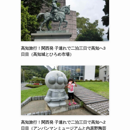
高知旅行！関西発 子連れで二泊三日で高知へ3
日目（高知城とひろめ市場）
高知旅行！関西発 子連れで二泊三日で高知へ2
日目（アンパンマンミュージアムと内原野陶芸