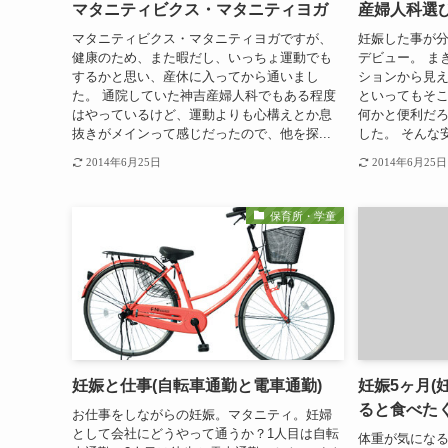
マタニティビクス・マタニティヨガ
産婦人科選
マタニティビクス・マタニティヨガですが、
妊娠した事が
健康のため、また暇だし、いっちょ運動でも
デビュー。 ま
するかと思い、産休に入ってから通いまし
ションから見え
た。 通院していた神吉産婦人科でもある程度
といってもそ
はやっているけど、運動よりも心構えとか息
何かと便利だ
抜きがメインって感じだったので、他を探...
した。 そんな
2014年6月25日
2014年6月25日
保育所・学童
妊娠と仕事(自転車通勤と電車通勤)
妊娠5ヶ月(
ると食べた
お仕事をしながらの妊娠。マタニティ。妊婦
として会社にどうやって通うか？1人目は自転
体重が気にな