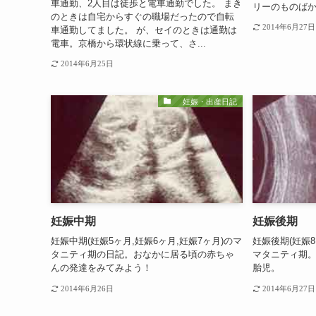
車通勤、2人目は徒歩と電車通勤でした。 まき
リーのものば
のときは自宅からすぐの職場だったので自転
2014年6月27日
車通勤してました。 が、セイのときは通勤は
電車。京橋から環状線に乗って、さ...
2014年6月25日
妊娠・出産日記
妊娠中期
妊娠後期
妊娠中期(妊娠5ヶ月,妊娠6ヶ月,妊娠7ヶ月)のマ
妊娠後期(妊娠8
タニティ期の日記。おなかに居る頃の赤ちゃ
マタニティ期
んの発達をみてみよう！
胎児。
2014年6月26日
2014年6月27日