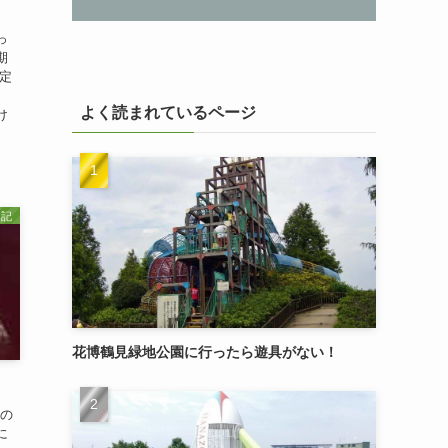
っ
期
定
よく読まれているページ
け
記
花博鶴見緑地公園に行ったら遊具がない！
)の
に