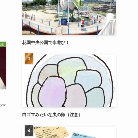
花園中央公園で水遊び！
識
のマ
。
白ゴマみたいな虫の卵（注意）