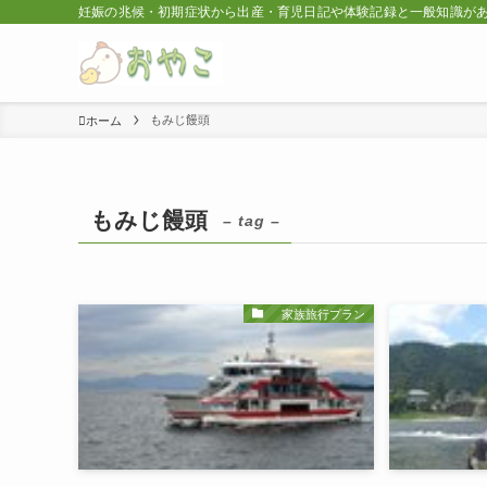
妊娠の兆候・初期症状から出産・育児日記や体験記録と一般知識が
もみじ饅頭
ホーム
もみじ饅頭
– tag –
家族旅行プラン