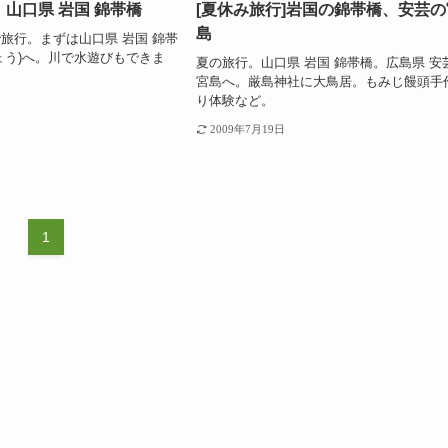
山口県 岩国 錦帯橋
[夏休み旅行]岩国の錦帯橋、安芸の
島
旅行。まずは山口県 岩国 錦帯
ょう)へ。川で水遊びもできま
夏の旅行。山口県 岩国 錦帯橋。広島県 安
宮島へ。厳島神社に大鳥居。もみじ饅頭手
り体験など。
2009年7月19日
1