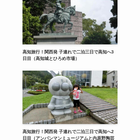
高知旅行！関西発 子連れで二泊三日で高知へ3
日目（高知城とひろめ市場）
高知旅行！関西発 子連れで二泊三日で高知へ2
日目（アンパンマンミュージアムと内原野陶芸