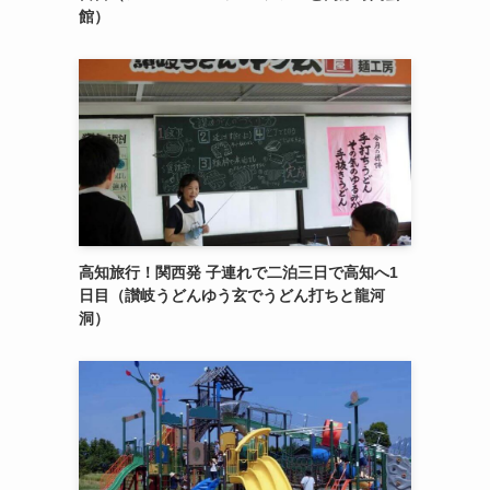
館）
高知旅行！関西発 子連れで二泊三日で高知へ1
日目（讃岐うどんゆう玄でうどん打ちと龍河
洞）