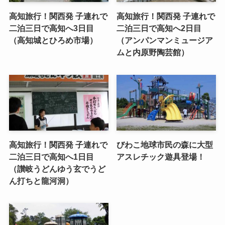
高知旅行！関西発 子連れで
高知旅行！関西発 子連れで
二泊三日で高知へ3日目
二泊三日で高知へ2日目
（高知城とひろめ市場）
（アンパンマンミュージア
ムと内原野陶芸館）
高知旅行！関西発 子連れで
びわこ地球市民の森に大型
二泊三日で高知へ1日目
アスレチック遊具登場！
（讃岐うどんゆう玄でうど
ん打ちと龍河洞）