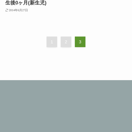
生後0ヶ月(新生児)
2014年6月27日
1
2
3