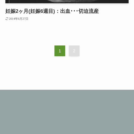
妊娠2ヶ月(妊娠6週目)：出血･･･切迫流産
2014年6月27日
1
2