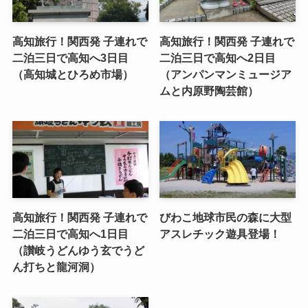
高知旅行！関西発 子連れで
高知旅行！関西発 子連れで
二泊三日で高知へ3日目
二泊三日で高知へ2日目
（高知城とひろめ市場）
（アンパンマンミュージア
ムと内原野陶芸館）
高知旅行！関西発 子連れで
びわこ地球市民の森に大型
二泊三日で高知へ1日目
アスレチック遊具登場！
（讃岐うどんゆう玄でうど
ん打ちと龍河洞）