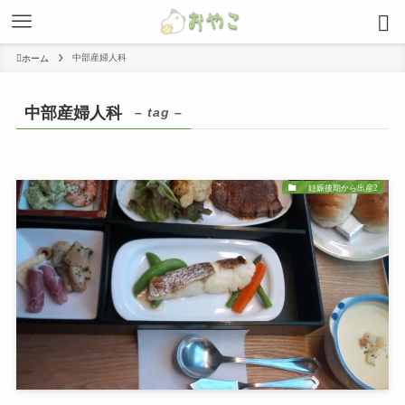
中部産婦人科
ホーム
中部産婦人科
– tag –
妊娠後期から出産2