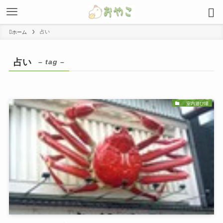
占い
ホーム
占い
– tag –
室内遊び場