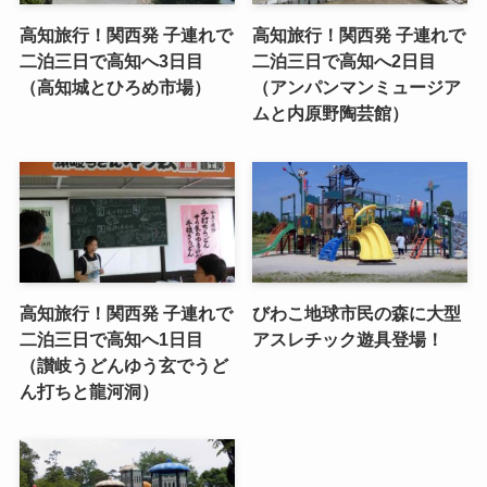
高知旅行！関西発 子連れで
高知旅行！関西発 子連れで
二泊三日で高知へ3日目
二泊三日で高知へ2日目
（高知城とひろめ市場）
（アンパンマンミュージア
ムと内原野陶芸館）
高知旅行！関西発 子連れで
びわこ地球市民の森に大型
二泊三日で高知へ1日目
アスレチック遊具登場！
（讃岐うどんゆう玄でうど
ん打ちと龍河洞）