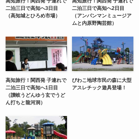
高知旅行！関西発 子連れで
高知旅行！関西発 子連れで
二泊三日で高知へ3日目
二泊三日で高知へ2日目
（高知城とひろめ市場）
（アンパンマンミュージア
ムと内原野陶芸館）
高知旅行！関西発 子連れで
びわこ地球市民の森に大型
二泊三日で高知へ1日目
アスレチック遊具登場！
（讃岐うどんゆう玄でうど
ん打ちと龍河洞）