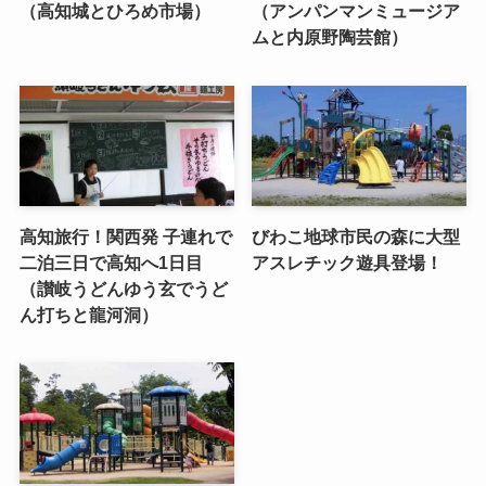
（高知城とひろめ市場）
（アンパンマンミュージア
ムと内原野陶芸館）
高知旅行！関西発 子連れで
びわこ地球市民の森に大型
二泊三日で高知へ1日目
アスレチック遊具登場！
（讃岐うどんゆう玄でうど
ん打ちと龍河洞）