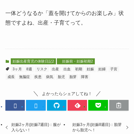
一体どうなるか「蓋を開けてからのお楽しみ」状
態ですよね、出産・子育てって。
妊娠出産育児の体験日記2
妊娠前・妊娠初期2
3ヶ月
8週
リスク
出産
出血
初期
妊娠
妊婦
子宮
成長
無脳症
疾患
病気
胎児
胎芽
障害
よかったらシェアしてね！
妊娠2ヶ月(妊娠7週目)：服が
妊娠3ヶ月(妊娠8週目)：胎芽
入らない！
から胎児へ！