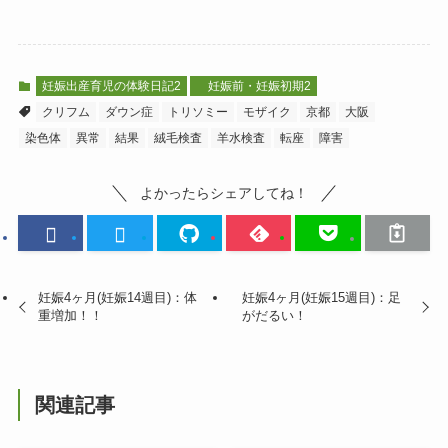
妊娠出産育児の体験日記2
妊娠前・妊娠初期2
クリフム
ダウン症
トリソミー
モザイク
京都
大阪
染色体
異常
結果
絨毛検査
羊水検査
転座
障害
よかったらシェアしてね！
妊娠4ヶ月(妊娠14週目)：体
妊娠4ヶ月(妊娠15週目)：足
重増加！！
がだるい！
関連記事