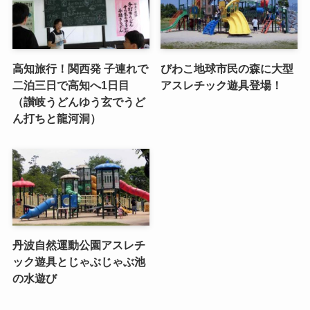
高知旅行！関西発 子連れで
びわこ地球市民の森に大型
二泊三日で高知へ1日目
アスレチック遊具登場！
（讃岐うどんゆう玄でうど
ん打ちと龍河洞）
丹波自然運動公園アスレチ
ック遊具とじゃぶじゃぶ池
の水遊び