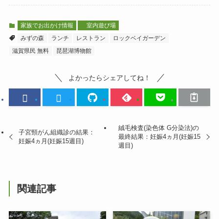
家族でお出かけ情報
室内遊び場
みずの森
ランチ
レストラン
ロックベイガーデン
滋賀県民 無料
琵琶湖博物館
よかったらシェアしてね！
絨毛検査(染色体 G分染法)の
子宮頸がん組織診の結果：
最終結果：妊娠4ヵ月(妊娠15
妊娠4ヵ月(妊娠15週目)
週目)
関連記事