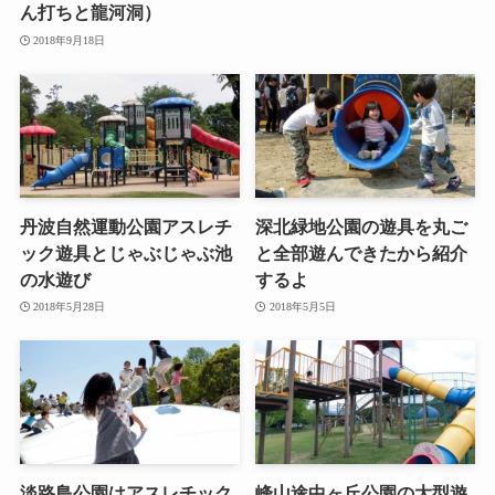
ん打ちと龍河洞）
2018年9月18日
丹波自然運動公園アスレチ
深北緑地公園の遊具を丸ご
ック遊具とじゃぶじゃぶ池
と全部遊んできたから紹介
の水遊び
するよ
2018年5月28日
2018年5月5日
淡路島公園はアスレチック
峰山途中ヶ丘公園の大型遊