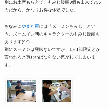
別にお土産もらえて、もみじ饅頭8個も出来て735
円だから、かなりお得な体験でした。
ちなみに
やまだ屋
には「ズーミンもみじ」とい
う、ズームイン朝のキャラクターのもみじ饅頭も
あります(^ ^)
別にズーミンは興味ないですが、1人1箱限定とか
言われると買わねばならない気がしてしまいま
す。