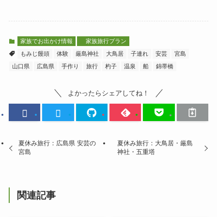
家族でお出かけ情報
家族旅行プラン
もみじ饅頭
体験
厳島神社
大鳥居
子連れ
安芸
宮島
山口県
広島県
手作り
旅行
杓子
温泉
船
錦帯橋
よかったらシェアしてね！
夏休み旅行：広島県 安芸の
夏休み旅行：大鳥居・厳島
宮島
神社・五重塔
関連記事