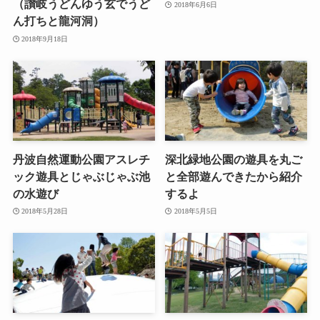
（讃岐うどんゆう玄でうど
2018年6月6日
ん打ちと龍河洞）
2018年9月18日
丹波自然運動公園アスレチ
深北緑地公園の遊具を丸ご
ック遊具とじゃぶじゃぶ池
と全部遊んできたから紹介
の水遊び
するよ
2018年5月28日
2018年5月5日