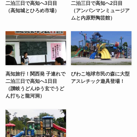
二泊三日で高知へ3日目
二泊三日で高知へ2日目
（高知城とひろめ市場）
（アンパンマンミュージア
ムと内原野陶芸館）
高知旅行！関西発 子連れで
びわこ地球市民の森に大型
二泊三日で高知へ1日目
アスレチック遊具登場！
（讃岐うどんゆう玄でうど
ん打ちと龍河洞）