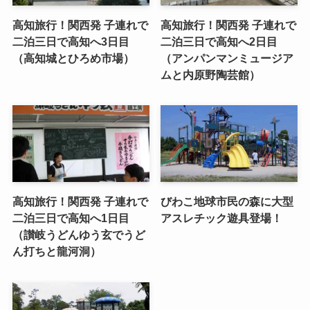
高知旅行！関西発 子連れで
高知旅行！関西発 子連れで
二泊三日で高知へ3日目
二泊三日で高知へ2日目
（高知城とひろめ市場）
（アンパンマンミュージア
ムと内原野陶芸館）
高知旅行！関西発 子連れで
びわこ地球市民の森に大型
二泊三日で高知へ1日目
アスレチック遊具登場！
（讃岐うどんゆう玄でうど
ん打ちと龍河洞）