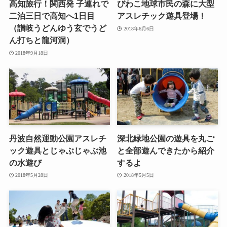
高知旅行！関西発 子連れで
びわこ地球市民の森に大型
二泊三日で高知へ1日目
アスレチック遊具登場！
（讃岐うどんゆう玄でうど
2018年6月6日
ん打ちと龍河洞）
2018年9月18日
丹波自然運動公園アスレチ
深北緑地公園の遊具を丸ご
ック遊具とじゃぶじゃぶ池
と全部遊んできたから紹介
の水遊び
するよ
2018年5月28日
2018年5月5日