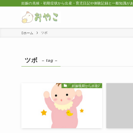
妊娠の兆候・初期症状から出産・育児日記や体験記録と一般知識が
ツボ
ホーム
ツボ
– tag –
妊娠後期から出産2