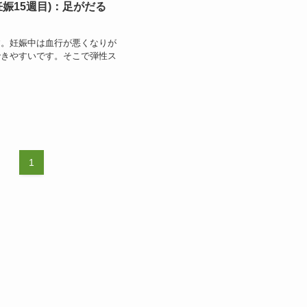
妊娠15週目)：足がだる
す。妊娠中は血行が悪くなりが
できやすいです。そこで弾性ス
1