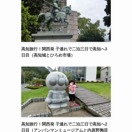
高知旅行！関西発 子連れで二泊三日で高知へ3
日目（高知城とひろめ市場）
高知旅行！関西発 子連れで二泊三日で高知へ2
日目（アンパンマンミュージアムと内原野陶芸