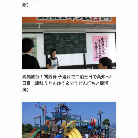
館）
高知旅行！関西発 子連れで二泊三日で高知へ1
日目（讃岐うどんゆう玄でうどん打ちと龍河
洞）