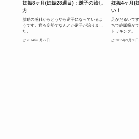
妊娠8ヶ月(妊娠28週目)：逆子の治し
妊娠4ヶ月(
方
い！
胎動の感触からどうやら逆子になっているよ
足がだるいで
うです。寝る姿勢でなんとか逆子が治りまし
ちで静脈瘤が
た。
トッキング。
2014年6月27日
2015年9月30日