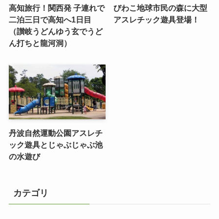
高知旅行！関西発 子連れで
びわこ地球市民の森に大型
二泊三日で高知へ1日目
アスレチック遊具登場！
（讃岐うどんゆう玄でうど
ん打ちと龍河洞）
丹波自然運動公園アスレチ
ック遊具とじゃぶじゃぶ池
の水遊び
カテゴリ