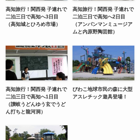
高知旅行！関西発 子連れで
高知旅行！関西発 子連れで
二泊三日で高知へ3日目
二泊三日で高知へ2日目
（高知城とひろめ市場）
（アンパンマンミュージア
ムと内原野陶芸館）
高知旅行！関西発 子連れで
びわこ地球市民の森に大型
二泊三日で高知へ1日目
アスレチック遊具登場！
（讃岐うどんゆう玄でうど
ん打ちと龍河洞）