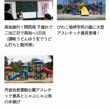
高知旅行！関西発 子連れで
びわこ地球市民の森に大型
二泊三日で高知へ1日目
アスレチック遊具登場！
（讃岐うどんゆう玄でうど
ん打ちと龍河洞）
丹波自然運動公園アスレチ
ック遊具とじゃぶじゃぶ池
の水遊び