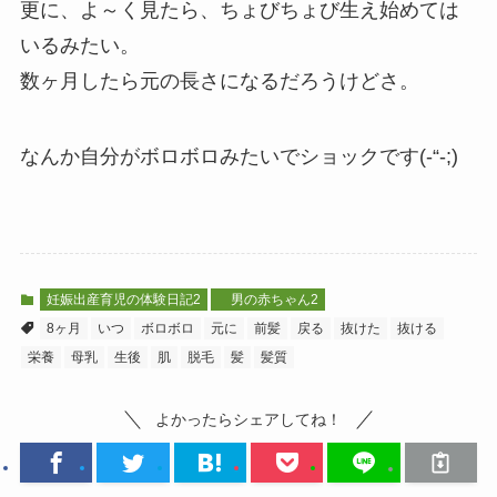
更に、よ～く見たら、ちょびちょび生え始めては
いるみたい。
数ヶ月したら元の長さになるだろうけどさ。
なんか自分がボロボロみたいでショックです(-“-;)
妊娠出産育児の体験日記2
男の赤ちゃん2
8ヶ月
いつ
ボロボロ
元に
前髪
戻る
抜けた
抜ける
栄養
母乳
生後
肌
脱毛
髪
髪質
よかったらシェアしてね！