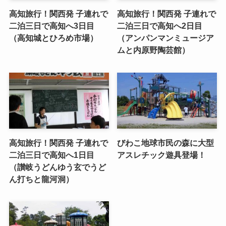
高知旅行！関西発 子連れで
高知旅行！関西発 子連れで
二泊三日で高知へ3日目
二泊三日で高知へ2日目
（高知城とひろめ市場）
（アンパンマンミュージア
ムと内原野陶芸館）
高知旅行！関西発 子連れで
びわこ地球市民の森に大型
二泊三日で高知へ1日目
アスレチック遊具登場！
（讃岐うどんゆう玄でうど
ん打ちと龍河洞）