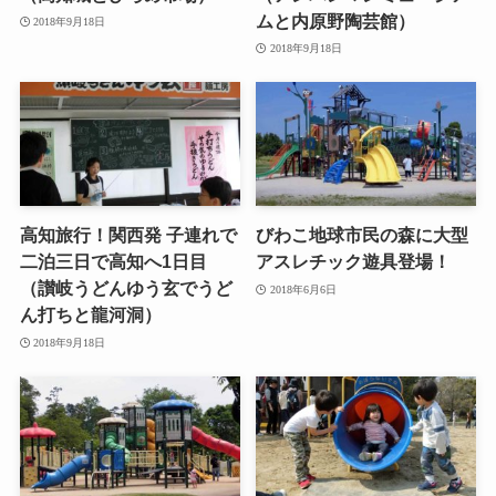
ムと内原野陶芸館）
2018年9月18日
2018年9月18日
高知旅行！関西発 子連れで
びわこ地球市民の森に大型
二泊三日で高知へ1日目
アスレチック遊具登場！
（讃岐うどんゆう玄でうど
2018年6月6日
ん打ちと龍河洞）
2018年9月18日