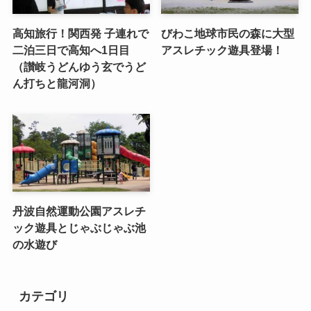
高知旅行！関西発 子連れで
びわこ地球市民の森に大型
二泊三日で高知へ1日目
アスレチック遊具登場！
（讃岐うどんゆう玄でうど
ん打ちと龍河洞）
丹波自然運動公園アスレチ
ック遊具とじゃぶじゃぶ池
の水遊び
カテゴリ