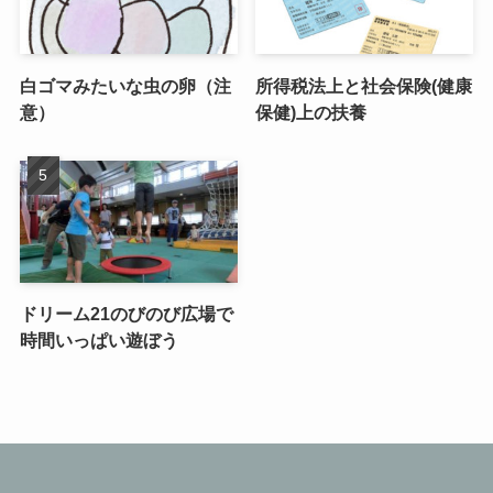
白ゴマみたいな虫の卵（注
所得税法上と社会保険(健康
意）
保健)上の扶養
ドリーム21のびのび広場で
時間いっぱい遊ぼう