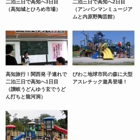
二泊三日で高知へ3日目
二泊三日で高知へ2日目
（高知城とひろめ市場）
（アンパンマンミュージア
ムと内原野陶芸館）
高知旅行！関西発 子連れで
びわこ地球市民の森に大型
二泊三日で高知へ1日目
アスレチック遊具登場！
（讃岐うどんゆう玄でうど
ん打ちと龍河洞）