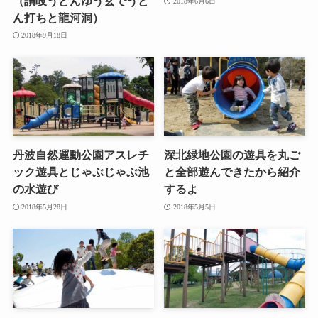
（讃岐うどんゆう玄でうど
2018年6月6日
ん打ちと龍河洞）
2018年9月18日
丹波自然運動公園アスレチ
深北緑地公園の遊具を丸ご
ック遊具とじゃぶじゃぶ池
と全部遊んできたから紹介
の水遊び
するよ
2018年5月28日
2018年5月5日