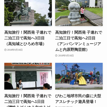
高知旅行！関西発 子連れで
高知旅行！関西発 子連れで
二泊三日で高知へ3日目
二泊三日で高知へ2日目
（高知城とひろめ市場）
（アンパンマンミュージア
ムと内原野陶芸館）
2018年9月18日
2018年9月18日
高知旅行！関西発 子連れで
びわこ地球市民の森に大型
二泊三日で高知へ1日目
アスレチック遊具登場！