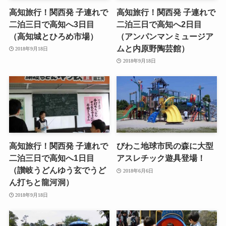
高知旅行！関西発 子連れで
高知旅行！関西発 子連れで
二泊三日で高知へ3日目
二泊三日で高知へ2日目
（高知城とひろめ市場）
（アンパンマンミュージア
ムと内原野陶芸館）
2018年9月18日
2018年9月18日
高知旅行！関西発 子連れで
びわこ地球市民の森に大型
二泊三日で高知へ1日目
アスレチック遊具登場！
（讃岐うどんゆう玄でうど
2018年6月6日
ん打ちと龍河洞）
2018年9月18日