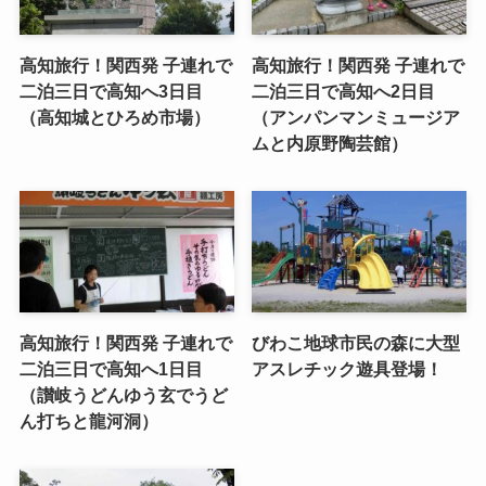
高知旅行！関西発 子連れで
高知旅行！関西発 子連れで
二泊三日で高知へ3日目
二泊三日で高知へ2日目
（高知城とひろめ市場）
（アンパンマンミュージア
ムと内原野陶芸館）
高知旅行！関西発 子連れで
びわこ地球市民の森に大型
二泊三日で高知へ1日目
アスレチック遊具登場！
（讃岐うどんゆう玄でうど
ん打ちと龍河洞）