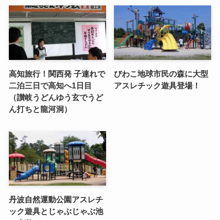
高知旅行！関西発 子連れで
びわこ地球市民の森に大型
二泊三日で高知へ1日目
アスレチック遊具登場！
（讃岐うどんゆう玄でうど
ん打ちと龍河洞）
丹波自然運動公園アスレチ
ック遊具とじゃぶじゃぶ池