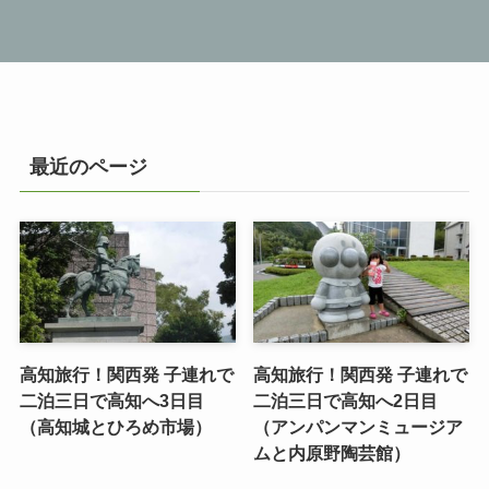
最近のページ
高知旅行！関西発 子連れで
高知旅行！関西発 子連れで
二泊三日で高知へ3日目
二泊三日で高知へ2日目
（高知城とひろめ市場）
（アンパンマンミュージア
ムと内原野陶芸館）