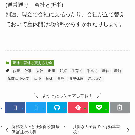
(通常通り、会社と折半)
別途、現金で会社に支払ったり、会社が立て替え
ておいて産休開けの給料から引かれたりします。
産休・育休と貰えるお金
お産
仕事
会社
出産
妊娠
子育て
手当て
産休
産前
産前産後休業
産後
育休
育児
育児休暇
赤ちゃん
よかったらシェアしてね！
所得税法上と社会保険(健康
共働き＆子育て中は効率重
保健)上の扶養
視！