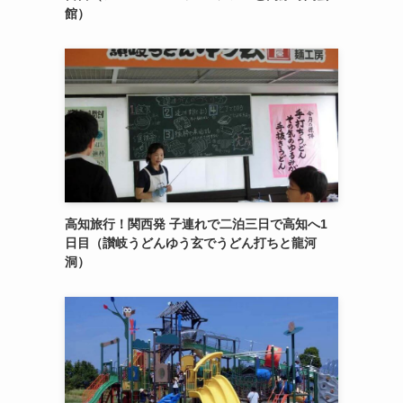
館）
高知旅行！関西発 子連れで二泊三日で高知へ1
日目（讃岐うどんゆう玄でうどん打ちと龍河
洞）