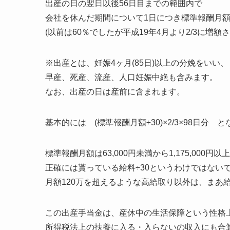
出産の日の翌日以後56日目までの範囲内で
会社を休んだ期間について1日につき標準報酬月額÷
(以前は60％でしたが平成19年4月より2/3に増額
※出産とは、妊娠4ヶ月(85日)以上の分娩をいい、
早産、死産、流産、人口妊娠中絶も含みます。
なお、出産の日は産前に含まれます。
基本的には (標準報酬月額÷30)×2/3×98日分 
標準報酬月額は63,000円未満から1,175,000
正確には貰っている給料÷30というわけではない
月額120万を超えるような高給取り以外は、まあ
この出産手当金は、産休中の生活保障という性格
所得税法上の扶養に入る・入らないの収入にも合