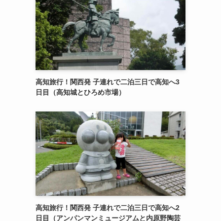
高知旅行！関西発 子連れで二泊三日で高知へ3
日目（高知城とひろめ市場）
高知旅行！関西発 子連れで二泊三日で高知へ2
日目（アンパンマンミュージアムと内原野陶芸