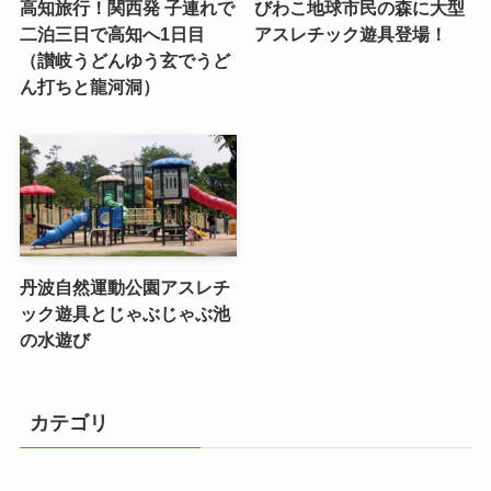
高知旅行！関西発 子連れで
びわこ地球市民の森に大型
二泊三日で高知へ1日目
アスレチック遊具登場！
（讃岐うどんゆう玄でうど
ん打ちと龍河洞）
丹波自然運動公園アスレチ
ック遊具とじゃぶじゃぶ池
の水遊び
カテゴリ