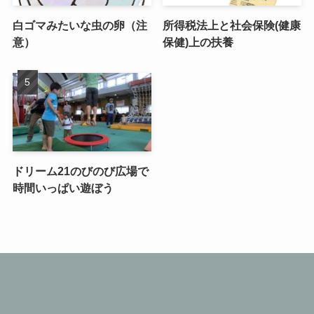
白ゴマみたいな虫の卵（注
所得税法上と社会保険(健康
意）
保健)上の扶養
ドリーム21のびのび広場で
時間いっぱい遊ぼう