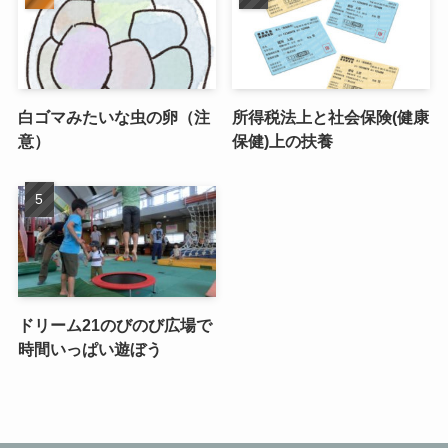
白ゴマみたいな虫の卵（注
所得税法上と社会保険(健康
意）
保健)上の扶養
ドリーム21のびのび広場で
時間いっぱい遊ぼう