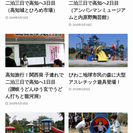
二泊三日で高知へ3日目
二泊三日で高知へ2日目
（高知城とひろめ市場）
（アンパンマンミュージア
ムと内原野陶芸館）
2018年9月18日
2018年9月18日
高知旅行！関西発 子連れで
びわこ地球市民の森に大型
二泊三日で高知へ1日目
アスレチック遊具登場！
（讃岐うどんゆう玄でうど
2018年6月6日
ん打ちと龍河洞）
2018年9月18日