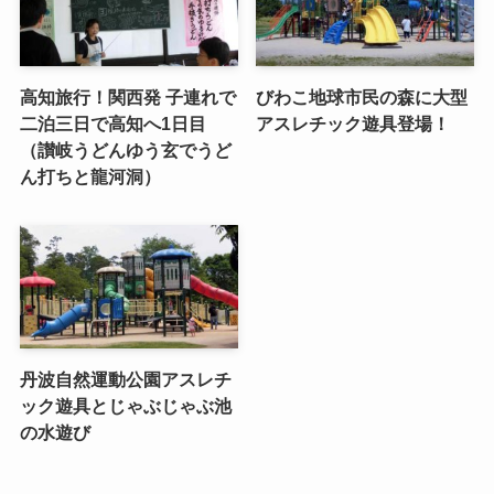
高知旅行！関西発 子連れで
びわこ地球市民の森に大型
二泊三日で高知へ1日目
アスレチック遊具登場！
（讃岐うどんゆう玄でうど
ん打ちと龍河洞）
丹波自然運動公園アスレチ
ック遊具とじゃぶじゃぶ池
の水遊び