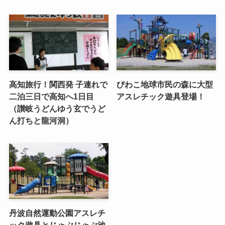
高知旅行！関西発 子連れで
びわこ地球市民の森に大型
二泊三日で高知へ1日目
アスレチック遊具登場！
（讃岐うどんゆう玄でうど
ん打ちと龍河洞）
丹波自然運動公園アスレチ