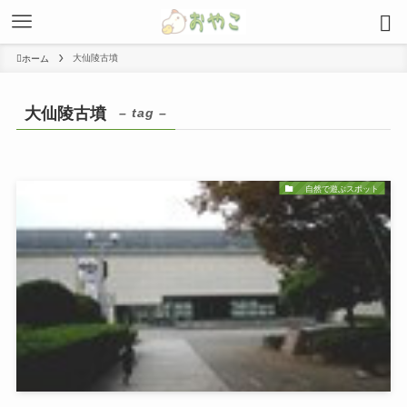
大仙陵古墳
ホーム
大仙陵古墳
– tag –
自然で遊ぶスポット