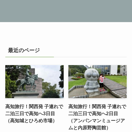
最近のページ
高知旅行！関西発 子連れで
高知旅行！関西発 子連れで
二泊三日で高知へ3日目
二泊三日で高知へ2日目
（高知城とひろめ市場）
（アンパンマンミュージア
ムと内原野陶芸館）