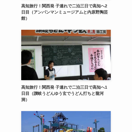
高知旅行！関西発 子連れで二泊三日で高知へ2
日目（アンパンマンミュージアムと内原野陶芸
館）
高知旅行！関西発 子連れで二泊三日で高知へ1
日目（讃岐うどんゆう玄でうどん打ちと龍河
洞）