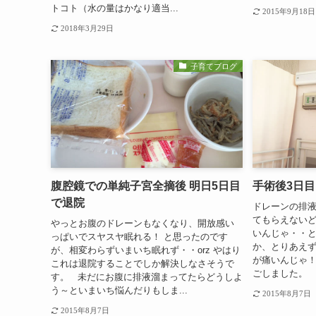
トコト（水の量はかなり適当...
2015年9月18日
2018年3月29日
子育てブログ
腹腔鏡での単純子宮全摘後 明日5日目
手術後3日目
で退院
ドレーンの排
てもらえないど
やっとお腹のドレーンもなくなり、開放感い
いんじゃ・・と
っぱいでスヤスヤ眠れる！ と思ったのです
か、とりあえ
が、相変わらずいまいち眠れず・・orz やはり
が痛いんじゃ！
これは退院することでしか解決しなさそうで
ごしました。 
す。 未だにお腹に排液溜まってたらどうしよ
う～といまいち悩んだりもしま...
2015年8月7日
2015年8月7日