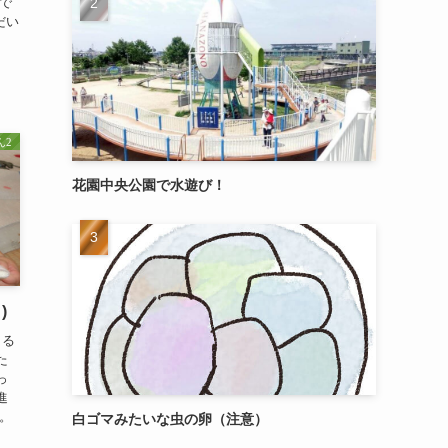
で
だい
2
花園中央公園で水遊び！
)
きる
た
っ
進
。
白ゴマみたいな虫の卵（注意）