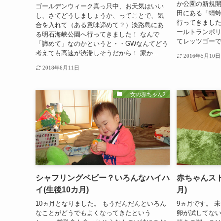
か公園の新規開
ゴールデンウィーク真っ只中、お天気はいい
田にある「蜻
し、さてどうしましょうか、ってことで、気
行ってきました
合を入れて（ある意味諦めて？）淡路島にあ
ールトランポ
る明石海峡公園へ行ってきました！ なんで
てレッツゴーで
「諦めて」なのかというと・・GWなんてどう
考えても高速が渋滞しそうだから！ 家か...
2016年5月10日
2018年6月11日
女の赤ちゃん2
シャフリングベビー？いろんなハイハ
赤ちゃんスト
イ(生後10カ月)
月)
10ヵ月となりました。 もうだんだんといろん
9ヵ月です。 
なことがどうでもよくなってきたという
卵が試してない