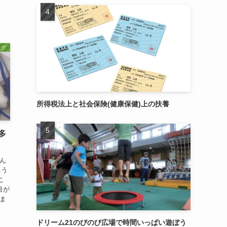
ログ
所得税法上と社会保険(健康保健)上の扶養
多
ん
こう
こ
目が
ま
ドリーム21のびのび広場で時間いっぱい遊ぼう