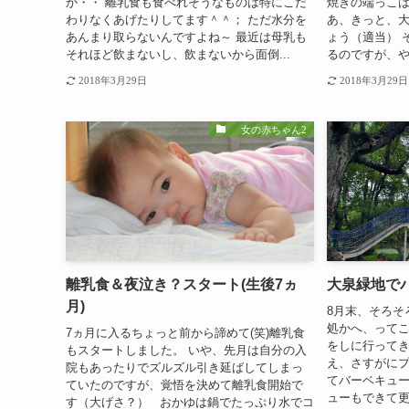
か・・ 離乳食も食べれそうなものは特にこだ
焼きの端っこは
わりなくあげたりしてます＾＾； ただ水分を
あ、きっと、
あんまり取らないんですよね～ 最近は母乳も
ょう（適当） 
それほど飲まないし、飲まないから面倒...
るのですが、や
2018年3月29日
2018年3月29日
女の赤ちゃん2
離乳食＆夜泣き？スタート(生後7ヵ
大泉緑地で
月)
8月末、そろそ
処かへ、って
7ヵ月に入るちょっと前から諦めて(笑)離乳食
をしに行ってき
もスタートしました。 いや、先月は自分の入
え、さすがにプ
院もあったりでズルズル引き延ばしてしまっ
てバーベキュー
ていたのですが、覚悟を決めて離乳食開始で
ューもできて更
す（大げさ？） おかゆは鍋でたっぷり水でコ