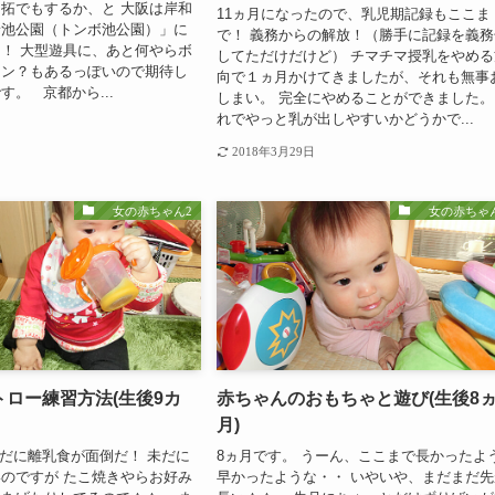
拓でもするか、と 大阪は岸和
11ヵ月になったので、乳児期記録もここま
蛉池公園（トンボ池公園）」に
で！ 義務からの解放！（勝手に記録を義務
！ 大型遊具に、あと何やらボ
してただけだけど） チマチマ授乳をやめる
リン？もあるっぽいので期待し
向で１ヵ月かけてきましたが、それも無事
す。 京都から...
しまい。 完全にやめることができました。
れでやっと乳が出しやすいかどうかで...
2018年3月29日
女の赤ちゃん2
女の赤ちゃん
ロー練習方法(生後9カ
赤ちゃんのおもちゃと遊び(生後8
月)
未だに離乳食が面倒だ！ 未だに
8ヵ月です。 うーん、ここまで長かったよ
のですが たこ焼きやらお好み
早かったような・・ いやいや、まだまだ先