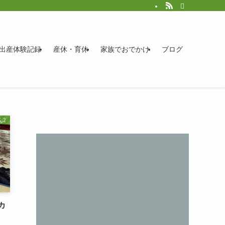
出産体験記録
産休・育休
家族でおでかけ
ブログ
2
カ