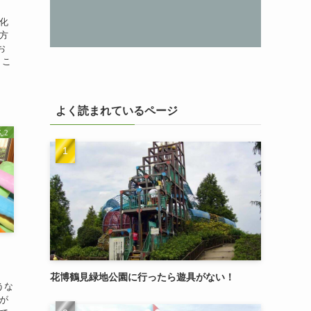
化
方
お
 こ
よく読まれているページ
2
ヵ
花博鶴見緑地公園に行ったら遊具がない！
うな
が