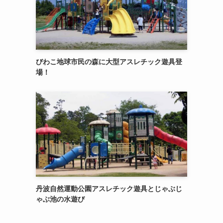
びわこ地球市民の森に大型アスレチック遊具登
場！
丹波自然運動公園アスレチック遊具とじゃぶじ
ゃぶ池の水遊び