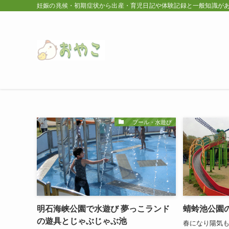
妊娠の兆候・初期症状から出産・育児日記や体験記録と一般知識が
プール・水遊び
明石海峡公園で水遊び 夢っこランド
蜻蛉池公園
の遊具とじゃぶじゃぶ池
春になり陽気