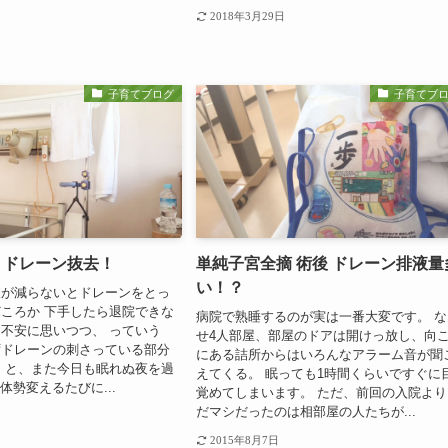
2018年3月29日
子育てブログ
子育てブ
 ドレーン抜去！
単純子宮全摘 術後 ドレーン排液量
い！？
液が減らないとドレーンをとっ
ころか 下手したら退院できな
病院で熟睡するのが実は一番大変です。 な
不安に思いつつ、 っていう
せ4人部屋、部屋のドアは開けっ放し、向
ずドレーンの刺さっている部分
にある詰所からはいろんなアラーム音が聞
 と、また今日も眠れぬ夜を過
えてくる。 眠っても1時間くらいですぐに
体勢変えるたびに...
覚めてしまいます。 ただ、前回の入院より
だマシだったのは相部屋の人たちが...
2015年8月7日