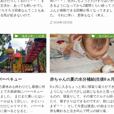
あげたりしてるので＾＾； ま
長い＾＾； 先月にちょっとだけずりばいが
大丈夫か、あっても軽いかでし
きるようになってから2週間くらい経って 
そろそろ３回食なんてこともあ
ぶんと移動できる距離が長くなってきまし
る気が起きないので...
た。 それに伴い、意味もなく（本人...
2018年3月29日
遊具が楽しい公園
女の赤ちゃん
バーベキュー
赤ちゃんの夏の水分補給(生後6ヵ月
ろ夏休みも終わりだし最後に何
6ヵ月に入るちょっと前に寝返り返りがで
ことで大泉緑地にバーベキュー
ようになったので少しは楽になるかと思っ
ました。 まだまだ暑いとはい
ものの、寝返りして、その場でクルクル回
ールはもう涼しい。 かといっ
たり、後ずさりはできるのですが、前には
だけじゃイマイチ。 バーベキ
まず＾＾； そして今度は後追いの始まりか
に遊べるとなると、...
傍を離れると泣き叫んで呼ぶの繰り返...