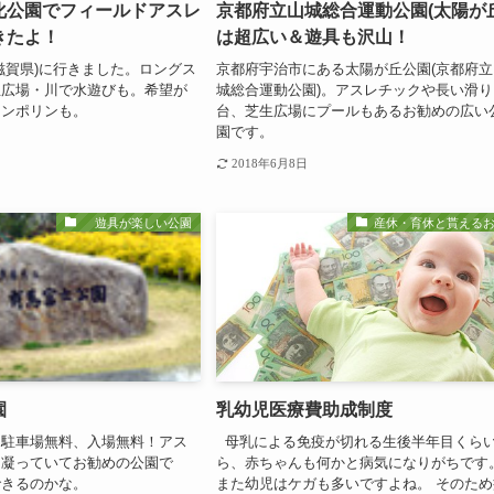
化公園でフィールドアスレ
京都府立山城総合運動公園(太陽が丘
きたよ！
は超広い＆遊具も沢山！
滋賀県)に行きました。ロングス
京都府宇治市にある太陽が丘公園(京都府立
生広場・川で水遊びも。希望が
城総合運動公園)。アスレチックや長い滑り
ランポリンも。
台、芝生広場にプールもあるお勧めの広い
園です。
2018年6月8日
遊具が楽しい公園
産休・育休と貰える
園
乳幼児医療費助成制度
は駐車場無料、入場無料！アス
母乳による免疫が切れる生後半年目くら
も凝っていてお勧めの公園で
ら、赤ちゃんも何かと病気になりがちです
できるのかな。
また幼児はケガも多いですよね。 そのため