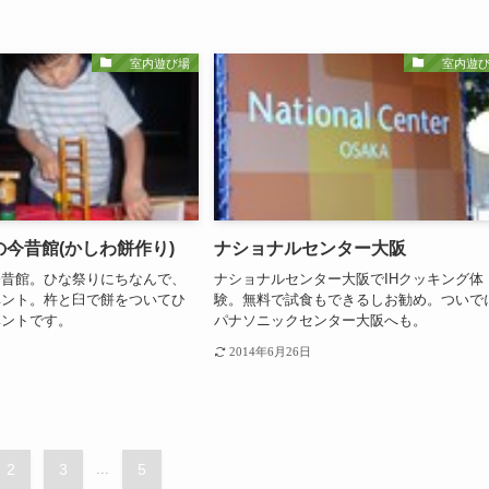
室内遊び場
室内遊び
今昔館(かしわ餅作り)
ナショナルセンター大阪
今昔館。ひな祭りにちなんで、
ナショナルセンター大阪でIHクッキング体
ベント。杵と臼で餅をついてひ
験。無料で試食もできるしお勧め。ついで
ベントです。
パナソニックセンター大阪へも。
2014年6月26日
2
3
...
5