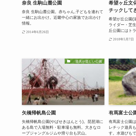
奈良 生駒山麓公園
希望ヶ丘文
チックして
奈良 生駒山麓公園。赤ちゃん,子どもを連れて
一緒にお出かけ。近畿中心の家族でお出かけ
希望が丘公園(
情報。
ライダー・芝
丘公園にはト
2014年6月26日
2018年5月7日
遊具が楽しい公園
矢橋帰帆島公園
有馬富士公
矢橋帰帆島公園(やばせきはんとう)。琵琶湖に
有馬富士公園
ある島で入場無料・駐車場も無料。大きなロ
レチック遊具
ープジャングルジムや滑り台も沢山。
す。水遊びも