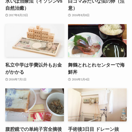
水いぼ治療法（イソジンvs
白ゴマみたいな虫の卵（注
自然治癒）
意）
2017年8月23日
2016年8月8日
私立中学は学費以外もお金
舞鶴とれとれセンターで海
がかかる
鮮丼
2016年7月1日
2016年5月4日
腹腔鏡での単純子宮全摘後
手術後3日目 ドレーン抜