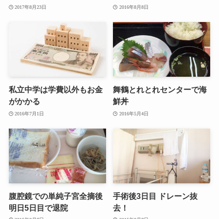
2017年8月23日
2016年8月8日
私立中学は学費以外もお金
舞鶴とれとれセンターで海
がかかる
鮮丼
2016年7月1日
2016年5月4日
腹腔鏡での単純子宮全摘後
手術後3日目 ドレーン抜
明日5日目で退院
去！