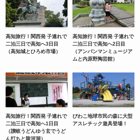
高知旅行！関西発 子連れで
高知旅行！関西発 子連れで
二泊三日で高知へ3日目
二泊三日で高知へ2日目
（高知城とひろめ市場）
（アンパンマンミュージア
ムと内原野陶芸館）
高知旅行！関西発 子連れで
びわこ地球市民の森に大型
二泊三日で高知へ1日目
アスレチック遊具登場！
（讃岐うどんゆう玄でうど
ん打ちと龍河洞）