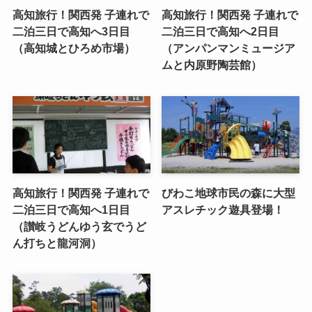
高知旅行！関西発 子連れで
高知旅行！関西発 子連れで
二泊三日で高知へ3日目
二泊三日で高知へ2日目
（高知城とひろめ市場）
（アンパンマンミュージア
ムと内原野陶芸館）
高知旅行！関西発 子連れで
びわこ地球市民の森に大型
二泊三日で高知へ1日目
アスレチック遊具登場！
（讃岐うどんゆう玄でうど
ん打ちと龍河洞）