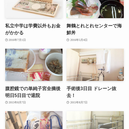
私立中学は学費以外もお金
舞鶴とれとれセンターで海
がかかる
鮮丼
2016年7月1日
2016年5月4日
腹腔鏡での単純子宮全摘後
手術後3日目 ドレーン抜
明日5日目で退院
去！
2015年8月7日
2015年8月7日