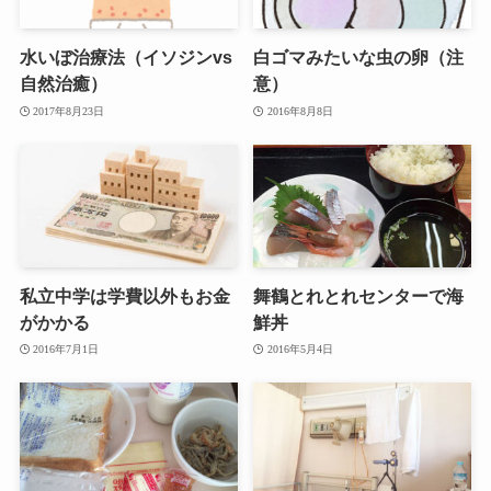
水いぼ治療法（イソジンvs
白ゴマみたいな虫の卵（注
自然治癒）
意）
2017年8月23日
2016年8月8日
私立中学は学費以外もお金
舞鶴とれとれセンターで海
がかかる
鮮丼
2016年7月1日
2016年5月4日