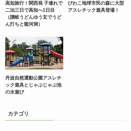
高知旅行！関西発 子連れで
びわこ地球市民の森に大型
二泊三日で高知へ1日目
アスレチック遊具登場！
（讃岐うどんゆう玄でうど
ん打ちと龍河洞）
丹波自然運動公園アスレチ
ック遊具とじゃぶじゃぶ池
の水遊び
カテゴリ