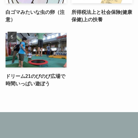
白ゴマみたいな虫の卵（注
所得税法上と社会保険(健康
意）
保健)上の扶養
ドリーム21のびのび広場で
時間いっぱい遊ぼう